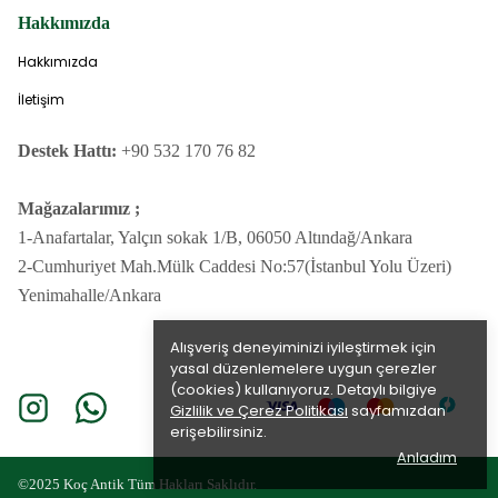
Hakkımızda
Hakkımızda
İletişim
Destek Hattı:
+90 532 170 76 82
Mağazalarımız ;
1-Anafartalar, Yalçın sokak 1/B, 06050 Altındağ/Ankara
2-Cumhuriyet Mah.Mülk Caddesi No:57(İstanbul Yolu Üzeri)
Yenimahalle/Ankara
Alışveriş deneyiminizi iyileştirmek için
yasal düzenlemelere uygun çerezler
(cookies) kullanıyoruz. Detaylı bilgiye
Gizlilik ve Çerez Politikası
sayfamızdan
erişebilirsiniz.
Anladım
©2025 Koç Antik Tüm Hakları Saklıdır.