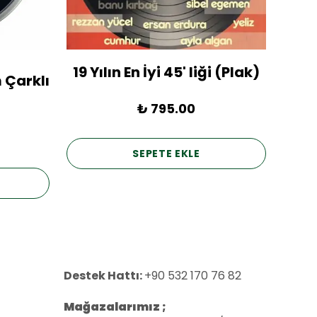
19 Yılın En İyi 45' liği (Plak)
1936
 Çarklı
₺ 795.00
SEPETE EKLE
Destek Hattı:
+90 532 170 76 82
Mağazalarımız ;