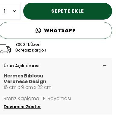
SEPETE EKLE
WHATSAPP
3000 TL Üzeri
Ücretsiz Kargo !
Ürün Açıklaması
Hermes Biblosu
Veronese Design
16 cm x 9 cm x 22 cm
Bronz Kaplama | El Boyaması
Devamını Göster