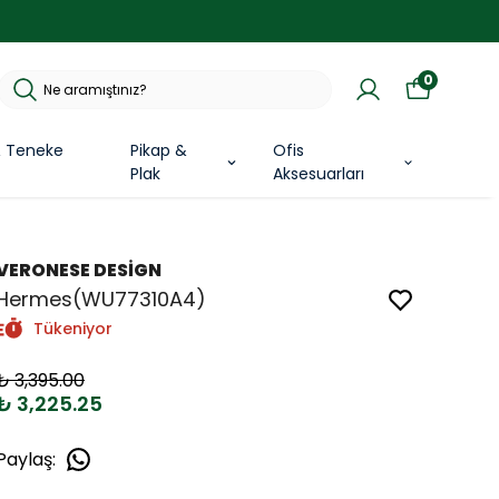
0
& Teneke
Pikap &
Ofis
Plak
Aksesuarları
VERONESE DESİGN
Hermes(WU77310A4)
Tükeniyor
₺ 3,395.00
₺ 3,225.25
Paylaş
: