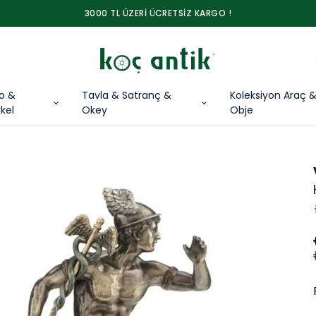
3000 TL ÜZERİ ÜCRETSİZ KARGO !
lo &
Tavla & Satranç &
Koleksiyon Araç 
kel
Okey
Obje