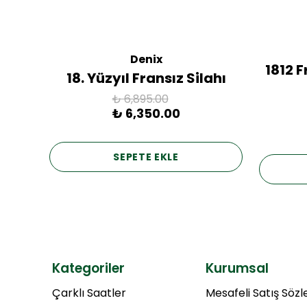
Denix
ac
1812 
18. Yüzyıl Fransız Silahı
₺ 6,895.00
₺ 6,350.00
SEPETE EKLE
Kategoriler
Kurumsal
Çarklı Saatler
Mesafeli Satış Söz