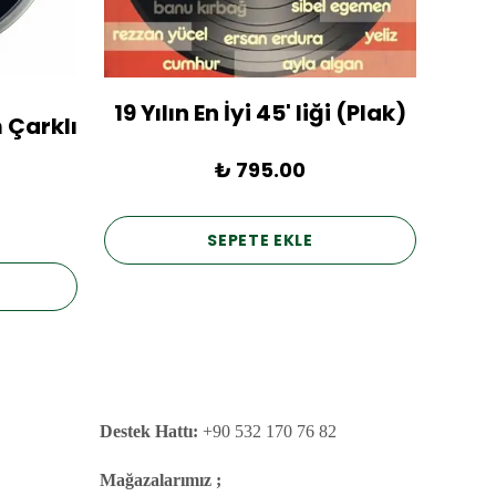
19 Yılın En İyi 45' liği (Plak)
1936
 Çarklı
₺ 795.00
SEPETE EKLE
Destek Hattı:
+90 532 170 76 82
Mağazalarımız ;