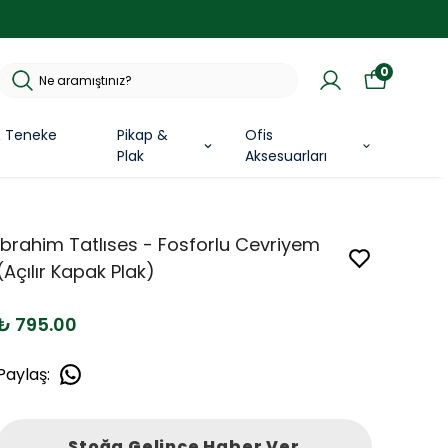
0
& Teneke
Pikap &
Ofis
Plak
Aksesuarları
İbrahim Tatlıses - Fosforlu Cevriyem
(Açılır Kapak Plak)
₺ 795.00
Paylaş
:
Stoğa Gelince Haber Ver