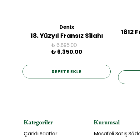
Denix
ac
1812 
18. Yüzyıl Fransız Silahı
₺ 6,895.00
₺ 6,350.00
SEPETE EKLE
Kategoriler
Kurumsal
Çarklı Saatler
Mesafeli Satış Söz