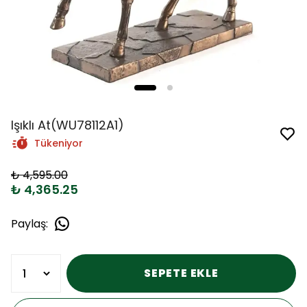
Işıklı At(WU78112A1)
Tükeniyor
₺ 4,595.00
₺ 4,365.25
Paylaş
:
SEPETE EKLE