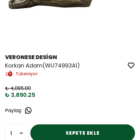
VERONESE DESİGN
Korkan Adam(WU74993A1)
Tükeniyor
₺ 4,095.00
₺ 3,890.25
Paylaş
:
SEPETE EKLE