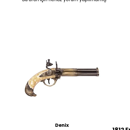
Denix
ac
1812 