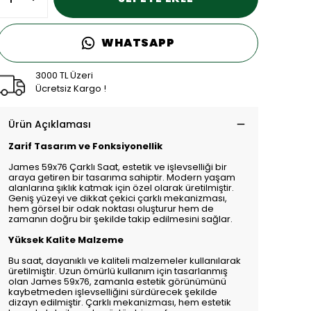
WHATSAPP
3000 TL Üzeri
Ücretsiz Kargo !
Ürün Açıklaması
Zarif Tasarım ve Fonksiyonellik
James 59x76 Çarklı Saat, estetik ve işlevselliği bir
araya getiren bir tasarıma sahiptir. Modern yaşam
alanlarına şıklık katmak için özel olarak üretilmiştir.
Geniş yüzeyi ve dikkat çekici çarklı mekanizması,
hem görsel bir odak noktası oluşturur hem de
zamanın doğru bir şekilde takip edilmesini sağlar.
Yüksek Kalite Malzeme
Bu saat, dayanıklı ve kaliteli malzemeler kullanılarak
üretilmiştir. Uzun ömürlü kullanım için tasarlanmış
olan James 59x76, zamanla estetik görünümünü
kaybetmeden işlevselliğini sürdürecek şekilde
dizayn edilmiştir. Çarklı mekanizması, hem estetik