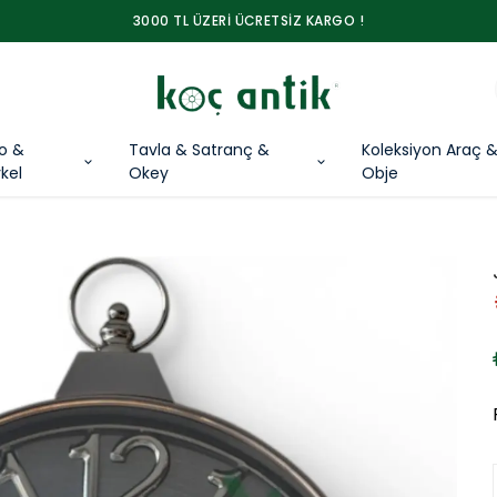
3000 TL ÜZERİ ÜCRETSİZ KARGO !
lo &
Tavla & Satranç &
Koleksiyon Araç 
kel
Okey
Obje