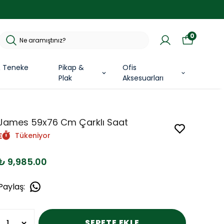
0
& Teneke
Pikap &
Ofis
Plak
Aksesuarları
James 59x76 Cm Çarklı Saat
Tükeniyor
₺ 9,985.00
Paylaş
:
SEPETE EKLE