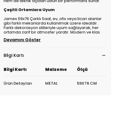
hem de teknik açıdan üstün bir performans sunar.
Çeşitli Ortamlara Uyum
James 59x76 Çarklı Saat, ev, ofis veya ticari alanlar
gibi farklı mekanlarda kullanılmak üzere idealdir.
Farklı dekorasyon stilleriyle uyum sağlayarak, her
ortamda zarif bir atmosfer yaratır. Modern ve klas
Devamını Göster
Bilgi Kartı
Bilgi Kartı
Malzeme
Ölçü
Ürün Detayları
METAL
59X76 CM