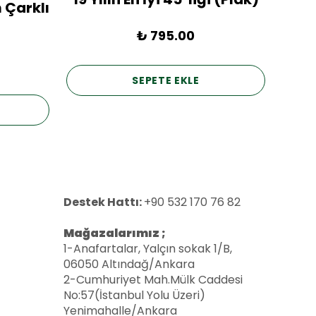
 Çarklı
₺ 795.00
SEPETE EKLE
Destek Hattı:
+90 532 170 76 82
Mağazalarımız ;
1-Anafartalar, Yalçın sokak 1/B,
06050 Altındağ/Ankara
2-Cumhuriyet Mah.Mülk Caddesi
No:57(İstanbul Yolu Üzeri)
Yenimahalle/Ankara