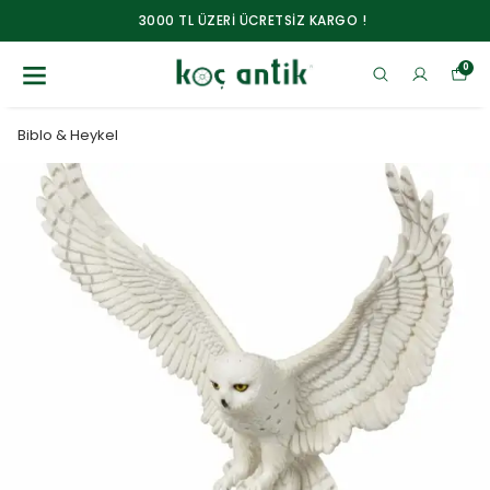
3000 TL ÜZERİ ÜCRETSİZ KARGO !
0
Biblo & Heykel