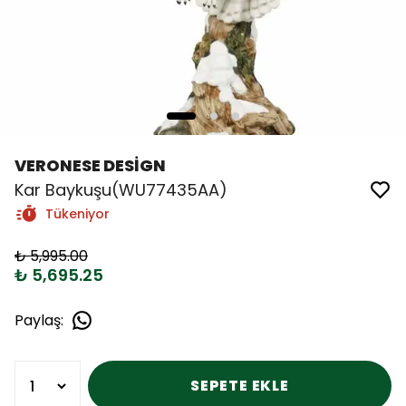
VERONESE DESİGN
Kar Baykuşu(WU77435AA)
Tükeniyor
₺ 5,995.00
₺ 5,695.25
Paylaş
:
SEPETE EKLE