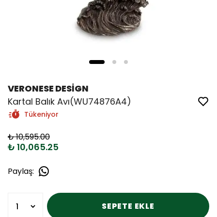
VERONESE DESİGN
Kartal Balık Avı(WU74876A4)
Tükeniyor
₺ 10,595.00
₺ 10,065.25
Paylaş
:
SEPETE EKLE