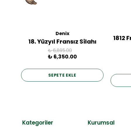
Denix
ac
1812 
18. Yüzyıl Fransız Silahı
₺ 6,895.00
₺ 6,350.00
SEPETE EKLE
Kategoriler
Kurumsal