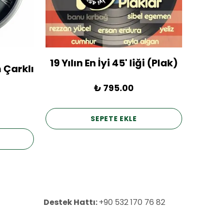
19 Yılın En İyi 45' liği (Plak)
1936
 Çarklı
₺ 795.00
SEPETE EKLE
Destek Hattı:
+90 532 170 76 82