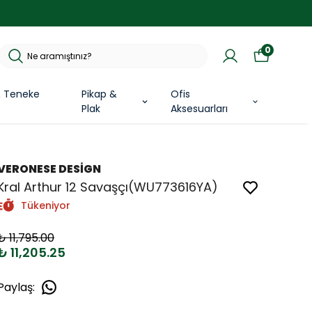
0
& Teneke
Pikap &
Ofis
Plak
Aksesuarları
VERONESE DESİGN
Kral Arthur 12 Savaşçı(WU773616YA)
Tükeniyor
₺ 11,795.00
₺ 11,205.25
Paylaş
: