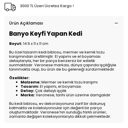
3000 TL Üzeri Ücretsiz Kargo !
Ürün Açıklaması
Banyo Keyfi Yapan Kedi
Boyut:
14.5 x 11 x 11 cm
Bu özel tasarım kedi biblosu, mermer ve kemik tozu
karışımından üretilmiştir. El yapımı ve el boyaması
detaylarıyla, her bir parça benzersiz bir estetik
sunmaktadır. Veronese markası, dünya çapında işçiliğiyle
tanınmakta olup, bu ürün de bu geleneği sürdürmektedir.
Özellikler:
Malzeme:
Mermer ve kemik tozu karışımı
Tasarım:
El yapımı, el boyaması
Detay:
Çok detaylı işçilik
Marka:
Veronese, tarihi ürün üzerine damgalıdır
Bu kedi biblosu, ev dekorasyonuna zarif bir dokunuş
katmakta ve koleksiyoncular için değerli bir parça
oluşturmaktadır. Veronese’nin sunduğu farklı ürünler,
zamanla değişen koleksiyonlarıyla dikkat çekmektedir.