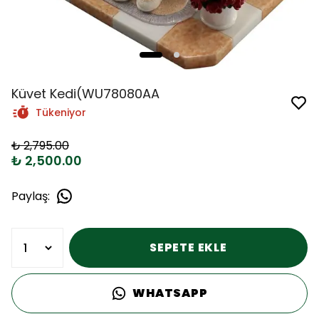
Küvet Kedi(WU78080AA
Tükeniyor
₺ 2,795.00
₺ 2,500.00
Paylaş
:
SEPETE EKLE
WHATSAPP