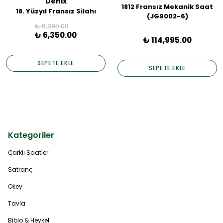
Denix
1812 Fransız Mekanik Saat
18. Yüzyıl Fransız Silahı
(JG9002-6)
₺ 6,895.00
₺ 6,350.00
₺ 114,995.00
SEPETE EKLE
SEPETE EKLE
Kategoriler
Çarklı Saatler
Satranç
Okey
Tavla
Biblo & Heykel