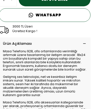
WHATSAPP
3000 TL Üzeri
Ücretsiz Kargo !
Ürün Açıklaması
Masa Telefonu 928, ofis ortamlarında verimliliği
artırmak üzere tasarlanmış bir iletişim aracıdır. 18x24
cm boyutlarıyla kompakt bir yapıya sahip olan bu
telefon, sınırlı alanlarda bile kolaylıkla kullanılabilir.
Ergonomik tasarımı, kullanıcı dostu bir deneyim
sunarak uzun süreli görüşmelerde bile konfor sağlar.
Gelişmiş ses teknolojisi, net ve kesintisiz iletişim
imkanı sunar. Yüksek kaliteli hoparlör ve mikrofon
sistemi, sesin her iki tarafında da mükemmel bir
akustik deneyim sağlar. Ayrıca, dayanıklı
malzemelerden üretilmiş olması, uzun ömürlü
kullanım garantisi sunar.
Masa Telefonu 928, ofis aksesuarları kategorisinde
yer alarak, profesyonel iş ortamlarında güvenilir bir