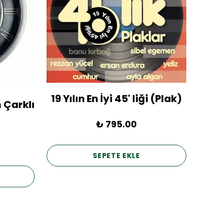
19 Yılın En İyi 45' liği (Plak)
1936
 Çarklı
₺ 795.00
SEPETE EKLE