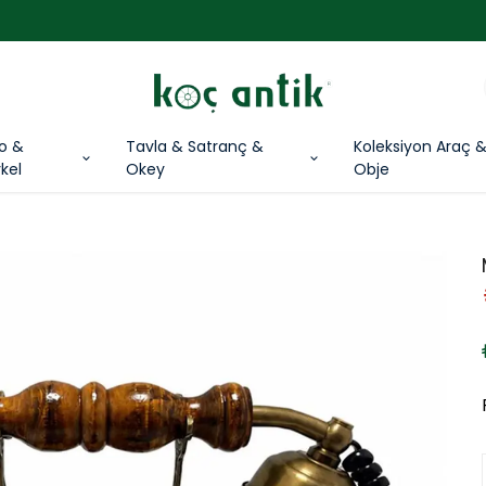
3000 TL ÜZERİ ÜCRETSİZ KARGO !
lo &
Tavla & Satranç &
Koleksiyon Araç 
kel
Okey
Obje