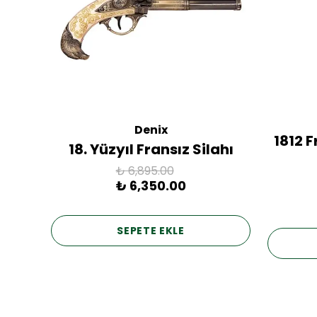
Denix
ac
1812 
18. Yüzyıl Fransız Silahı
₺ 6,895.00
₺ 6,350.00
SEPETE EKLE