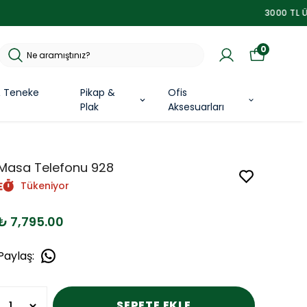
0
& Teneke
Pikap &
Ofis
Plak
Aksesuarları
Masa Telefonu 928
Tükeniyor
₺ 7,795.00
Paylaş
:
SEPETE EKLE