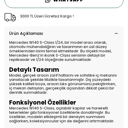
3000 TL Üzeri Ücretsiz Kargo !
Ürün Açıklaması
Mercedes W140 S-Class 1/24, bir model aracı olarak,
otomotiv mühendisliğinin ve tasarımının en üst düzey
örneklerinden birini temsil etmektedir. Bu ölçekli model,
Mercedes-Benz’in ikonik S-Class serisinin detaylı bir
replikasıdır ve 1/24 ölçeğinde sunulmaktadır.
Detaylı Tasarım
Model, gerçek aracın zarif hatlarını ve sofistike iç mekanını
yansıtacak şekilde titizlikle tasarlanmıştır. Dış yüzeydeki
yüksek kaliteli boya, aracın lüks görünümünü pekiştirirken,
iç mekan detayları, gerçekçilik açısından dikkat çekici bir
derinlik sunmaktadır.
Fonksiyonel Özellikler
Mercedes W140 S-Class, açılabilir kapılar ve hareketli
tekerlekler gibi fonksiyonel özelliklerle donatılmıştır. Bu
özellikler, modelin etkileşimli bir deneyim sunmasını
sağlarken, koleksiyoncular için de değerini artırmaktadır.