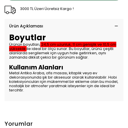
3000 TL Üzeri Ücretsiz Kargo !
Ürün Açıklaması
Boyutlar
Ürünün boyutları,
24,5 cm uzunluk, 11 cm genişlik ve 10,5 cm
yükseklik
ile ideal bir ölçü sunar. Bu boyutlar, ürünü çeşitli
alanlarda sergilemek için uygun hale getirirken, aynı
zamanda dikkat çekici bir görünüm sağlar.
Kullanım Alanları
Metal Antika Araba, ofis masası, kitaplık veya ev
dekorasyonunda şık bir aksesuar olarak kullanılabilir. Hobi
koleksiyoncuları için mükemmel bir ekleme olan bu model,
nostaljik bir atmosfer yaratmak isteyenler için de ideal bir
tercihtir.
Yorumlar