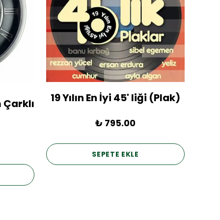
19 Yılın En İyi 45' liği (Plak)
1936
 Çarklı
₺ 795.00
SEPETE EKLE