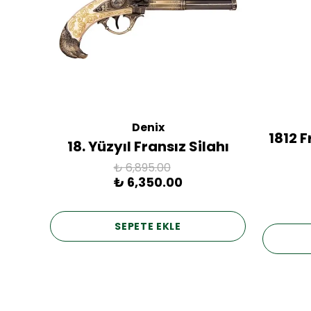
Denix
ac
1812 
18. Yüzyıl Fransız Silahı
₺ 6,895.00
₺ 6,350.00
SEPETE EKLE