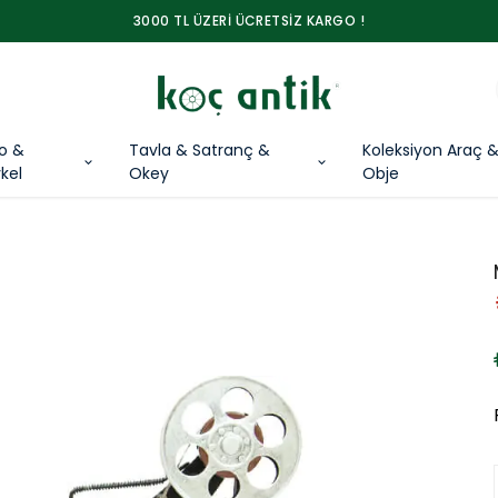
3000 TL ÜZERİ ÜCRETSİZ KARGO !
lo &
Tavla & Satranç &
Koleksiyon Araç 
kel
Okey
Obje