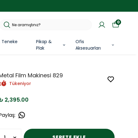
0
& Teneke
Pikap &
Ofis
Plak
Aksesuarları
Metal Film Makinesi 829
Tükeniyor
₺ 2,395.00
Paylaş
:
SEPETE EKLE