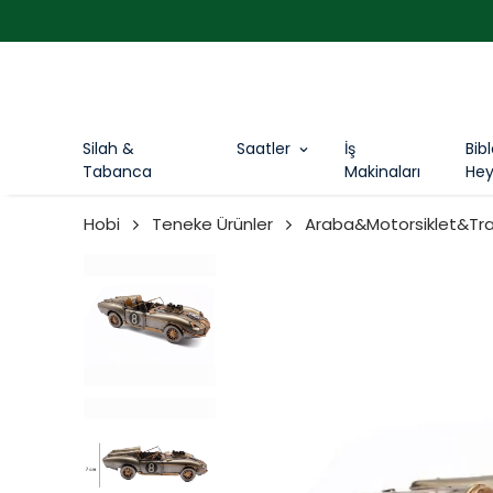
Silah &
Saatler
İş
Bib
Tabanca
Makinaları
Hey
Hobi
Teneke Ürünler
Araba&Motorsiklet&Tra