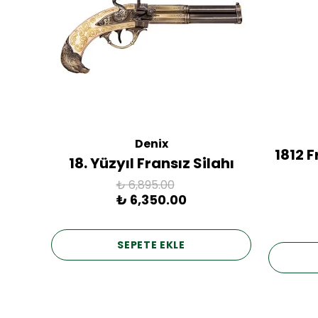
Denix
ac
1812 
18. Yüzyıl Fransız Silahı
₺ 6,895.00
₺ 6,350.00
SEPETE EKLE