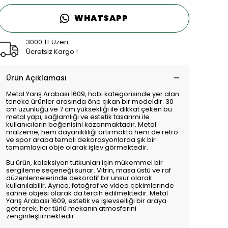
WHATSAPP
3000 TL Üzeri
Ücretsiz Kargo !
Ürün Açıklaması
Metal Yarış Arabası 1609, hobi kategorisinde yer alan
teneke ürünler arasında öne çıkan bir modeldir. 30
cm uzunluğu ve 7 cm yüksekliği ile dikkat çeken bu
metal yapı, sağlamlığı ve estetik tasarımı ile
kullanıcıların beğenisini kazanmaktadır. Metal
malzeme, hem dayanıklılığı artırmakta hem de retro
ve spor araba temalı dekorasyonlarda şık bir
tamamlayıcı obje olarak işlev görmektedir.
Bu ürün, koleksiyon tutkunları için mükemmel bir
sergileme seçeneği sunar. Vitrin, masa üstü ve raf
düzenlemelerinde dekoratif bir unsur olarak
kullanılabilir. Ayrıca, fotoğraf ve video çekimlerinde
sahne objesi olarak da tercih edilmektedir. Metal
Yarış Arabası 1609, estetik ve işlevselliği bir araya
getirerek, her türlü mekanın atmosferini
zenginleştirmektedir.