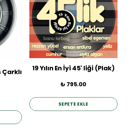
19 Yılın En İyi 45' liği (Plak)
1936
 Çarklı
₺ 795.00
SEPETE EKLE