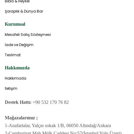
Biblo & Heykel
Şaraplık & Dünya Bar
Kurumsal
Mesafeli Satış Sözleşmesi
İade ve Değişim
Teslimat
Hakkımızda
Hakkımızda
İletişim
Destek Hattı:
+90 532 170 76 82
Mağazalarımız ;
1-Anafartalar, Yalçın sokak 1/B, 06050 Altındağ/Ankara
2-Cumhuriyet Mah.Mülk Caddesi No:57(İstanbul Yolu Üzeri)