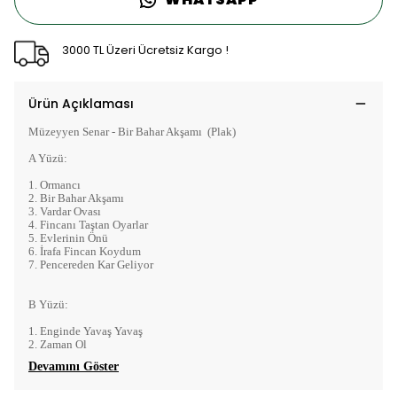
3000 TL Üzeri Ücretsiz Kargo !
Ürün Açıklaması
Müzeyyen Senar - Bir Bahar Akşamı (Plak)
A Yüzü:
1. Ormancı
2. Bir Bahar Akşamı
3. Vardar Ovası
4. Fincanı Taştan Oyarlar
5. Evlerinin Önü
6. İrafa Fincan Koydum
7. Pencereden Kar Geliyor
B Yüzü:
1. Enginde Yavaş Yavaş
2. Zaman Ol
Devamını Göster