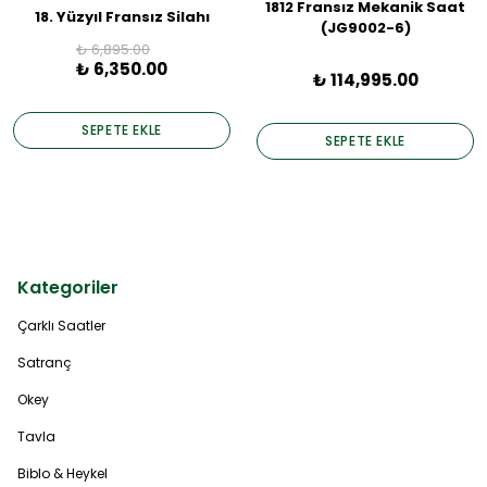
1812 Fransız Mekanik Saat
18. Yüzyıl Fransız Silahı
(JG9002-6)
₺ 6,895.00
₺ 6,350.00
₺ 114,995.00
SEPETE EKLE
SEPETE EKLE
Kategoriler
Çarklı Saatler
Satranç
Okey
Tavla
Biblo & Heykel