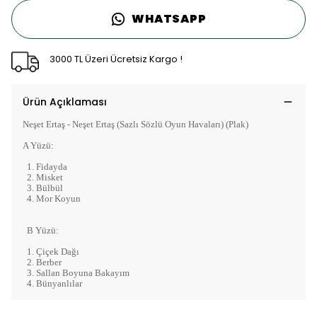
WHATSAPP
3000 TL Üzeri Ücretsiz Kargo !
Ürün Açıklaması
Neşet Ertaş - Neşet Ertaş (Sazlı Sözlü Oyun Havaları) (Plak)
A Yüzü:
1. Fidayda
2. Misket
3. Bülbül
4. Mor Koyun
B Yüzü:
1. Çiçek Dağı
2. Berber
3. Sallan Boyuna Bakayım
4. Bünyanlılar