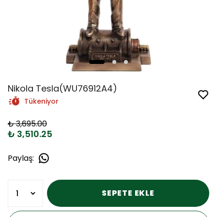
Nikola Tesla(WU76912A4)
Tükeniyor
₺ 3,695.00
₺ 3,510.25
Paylaş
:
SEPETE EKLE