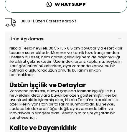
WHATSAPP
3000 TL Üzeri Ücretsiz Kargo !
Ürün Açıklaması
Nikola Tesla heykeli, 30.5 x 13 x 8.5 cm boyutlarıyla estetik bir
tasarım sunmaktadır. Mermer ve kemik tozu karışımından
üretilen bu eser, hem görsel çekiciliği hem de dayanıklılığı
ile dikkat çekmektedir. Üzerindeki bronz kaplama, heykelin
zarif görünümünü artırırken, aynı zamanda koruyucu bir
katman oluşturarak uzun ömürlü kullanım imkanı
tanımaktadır.
Üstün İşçilik ve Detaylar
Veronese markası, dünya çapında tanınan işçiliği ile bu
heykeldeki detaylara büyük bir özen göstermiştir. Her bir
ayrıntı ustalıkla işlenmiş olup, Nikola Tesla’nın karakteristik
özelliklerini yansıtan bir tasarım sunmaktadır. Bu heykel,
sadece bir dekoratif öğe değil, aynı zamanda bilim ve
inovasyonun simgesi olan Tesla’nın mirasını yaşatan bir
sanat eseridir.
Kalite ve Dayanıklılık