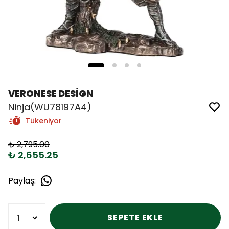
VERONESE DESİGN
Ninja(WU78197A4)
Tükeniyor
₺ 2,795.00
₺ 2,655.25
Paylaş
:
SEPETE EKLE