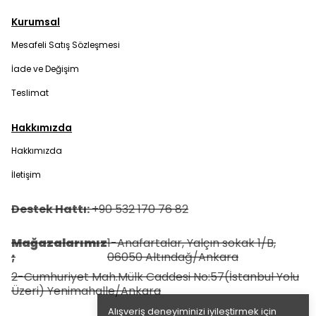
Kurumsal
Mesafeli Satış Sözleşmesi
İade ve Değişim
Teslimat
Hakkımızda
Hakkımızda
İletişim
Destek Hattı:
+90 532 170 76 82
Mağazalarımız
1-Anafartalar, Yalçın sokak 1/B,
;
06050 Altındağ/Ankara
2-Cumhuriyet Mah.Mülk Caddesi No:57(İstanbul Yolu
Üzeri) Yenimahalle/Ankara
Alışveriş deneyiminizi iyileştirmek için