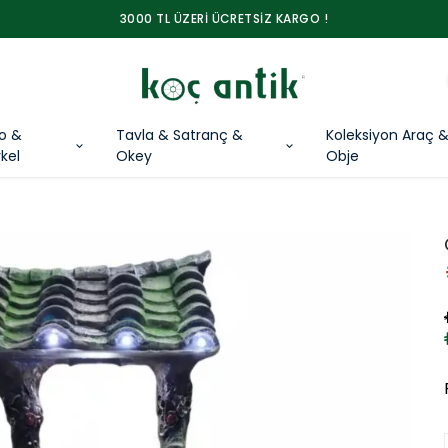
3000 TL ÜZERİ ÜCRETSİZ KARGO !
lo &
Tavla & Satranç &
Koleksiyon Araç 
kel
Okey
Obje