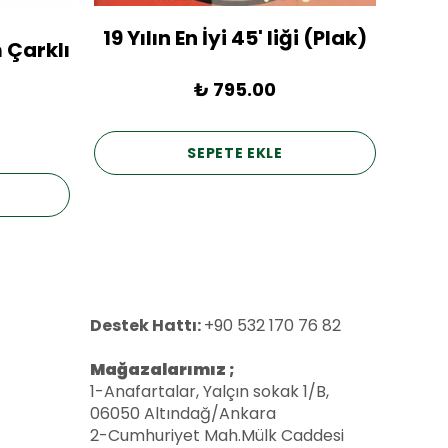
19 Yılın En İyi 45' liği (Plak)
1936
 Çarklı
₺ 795.00
SEPETE EKLE
Destek Hattı:
+90 532 170 76 82
Mağazalarımız ;
1-Anafartalar, Yalçın sokak 1/B,
06050 Altındağ/Ankara
2-Cumhuriyet Mah.Mülk Caddesi