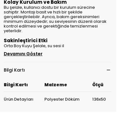
Kolay Kurulum ve Bakım
Bu şelale, kullanıcı dostu bir kurulum sürecine
sahiptir. Montajı basit ve hızlı bir şekilde
gerçekleştirilebilir. Ayrıca, bakım gereksinimleri
minimum düzeydedir; su seviyesinin düzenli olarak
kontrol edilmesi ve gerektiğinde temizlenmesi
yeterlidir.
Sakinleştirici Etki
Orta Boy Kuyu Şelale, su sesi il
Devamını Göster
Bilgi Kartı
Bilgi Kartı
Malzeme
Ölçü
Ürün Detayları
Polyester Döküm
136x50