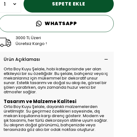
SEPETE EKLE
WHATSAPP
3000 TL Üzeri
Ücretsiz Kargo !
Ürün Açıklaması
Orta Boy Kuyu Şelale, hobi kategorisinde yer alan
etkileyici bir su özelliğidir. Bu şelale, bahçeniz veya iç
mekanlarınız için mükemmel bir dekoratif unsur
sunar. Estetik tasarımı ve doğal su akışı ile, görsel bir
şölen yaratırken, aynı zamanda huzur verici bir
atmosfer sağlar.
Tasarım ve Malzeme Kalitesi
Orta Boy Kuyu Şelale, dayanıklı malzemelerden
üretilmiştir. Su geçirmez özellikleri sayesinde, dış
mekan koşullarına karşı direnç gösterir. Modern ve
şık tasarımı, her türlü dekorasyon stiline uyum sağlar.
Su akışının doğal görünümü, bahçenizde veya
terasınızda göz alıcı bir odak noktası oluşturur.