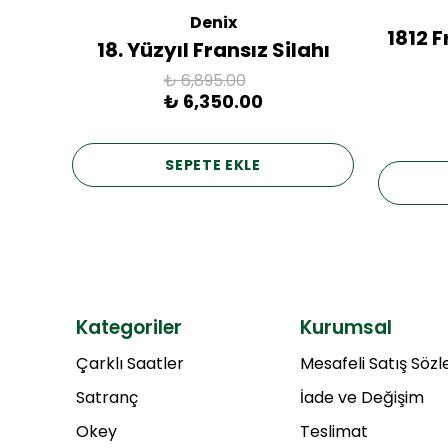
Denix
ac
1812 
18. Yüzyıl Fransız Silahı
₺ 6,895.00
₺ 6,350.00
SEPETE EKLE
Kategoriler
Kurumsal
Çarklı Saatler
Mesafeli Satış Söz
Satranç
İade ve Değişim
Okey
Teslimat