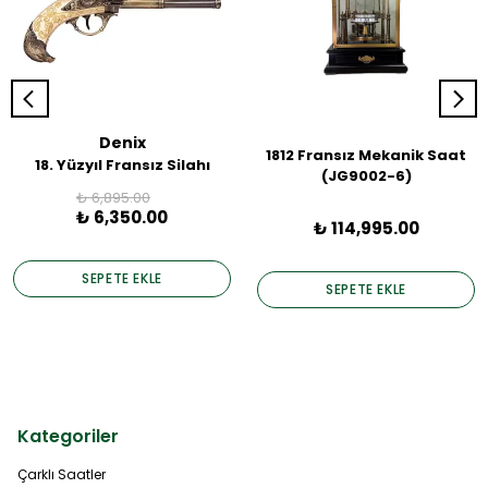
Denix
1812 Fransız Mekanik Saat
18. Yüzyıl Fransız Silahı
(JG9002-6)
₺ 6,895.00
₺ 6,350.00
₺ 114,995.00
SEPETE EKLE
SEPETE EKLE
Kategoriler
Çarklı Saatler