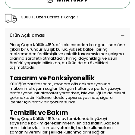
3000 TL Üzeri Ücretsiz Kargo !
Ürün Açıklaması
Pirinç Çapa Küllük 4159, ofis aksesuarları kategorisinde öne
çıkan bir üründür. Bu şık küllük, yüksek kaliteli pirinç
malzemeden üretilmiştir ve estetik tasarımıyla her çalışma
alanına zarafet katmaktadır. Pirinç, dayanıklılığı ve uzun
ömürlü yapısıyla bilinirken, bu ürün de bu özellikleri
taşımaktadır.
Tasarım ve Fonksiyonellik
Küllüğün zarif tasarımı, modern ofis dekorasyonuna
mükemmel uyum sağlar. Düzgün hatları ve parlak yüzeyi,
profesyonel bir atmosfer yaratırken, işlevselliği ile de dikkat
çekmektedir. Kullanıcı dostu yapısı sayesinde, sigara
içenler için pratik bir çözüm sunar.
Temizlik ve Bakım
Pirinç Çapa Küllük 4159, kolay temizlenebilir yüzeyi
sayesinde bakım gereksinimlerini en aza indirir. Sadece
nemli bir bezle silinmesi yeterlidir, bu da kullanıcıların
zamanını verimli bir şekilde kullanmalarını sağlar.