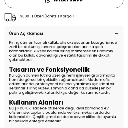
3000 TL Üzeri Ücretsiz Kargo !
Ürün Açıklaması
Pirinç dümen tutmalı küllük, ofis aksesuarları kategorisinde
zarif bir dokunuş sunarak çalışma alanlarınıza şıklık
katmaktadır. Yüksek kaliteli pirinç malzemeden üretilmiş
olan bu küllük, dayanıklılığı ve estetik tasarımı ile dikkat
çekmektedir.
Tasarım ve Fonksiyonellik
Küllüğün dümen tutma özelliği, hem işlevselliği artırmakta
hem de görsel bir çekicilik sağlamaktadır. Modern ofis
ortamlarında, profesyonel bir imaj yaratmak için ideal bir
seçimdir. Pirinç yüzey, zamanla daha da güzelleşen bir
patina geliştirerek, kullanıldıkça değer kazanmaktadır.
Kullanım Alanları
Bu şık küllük, sadece ofislerde değil, aynı zamanda ev
ofislerinde, toplantı odalarında ve lüks mekanlarda da
kullanılabilir. Çeşitli iç mekan dekorasyon stilleri ile uyumlu
bir şekilde entegre edilebilir.