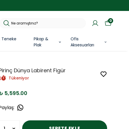
0
& Teneke
Pikap &
Ofis
Plak
Aksesuarları
Pirinç Dünya Labirent Figür
Tükeniyor
₺ 5,595.00
Paylaş
:
SEPETE EKLE