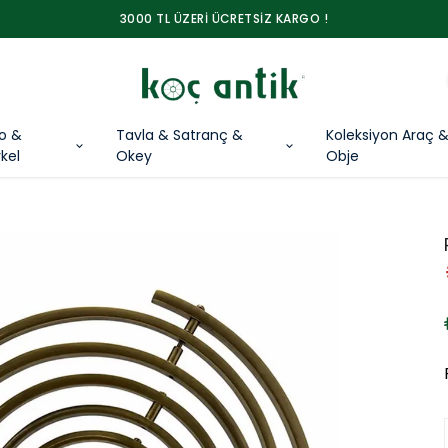
3000 TL ÜZERİ ÜCRETSİZ KARGO !
lo &
Tavla & Satranç &
Koleksiyon Araç 
kel
Okey
Obje