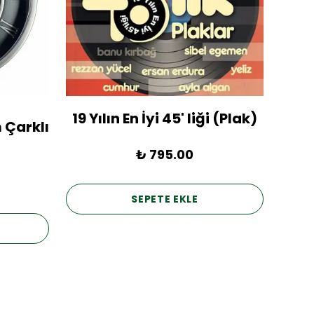
19 Yılın En İyi 45' liği (Plak)
1936
 Çarklı
₺ 795.00
SEPETE EKLE