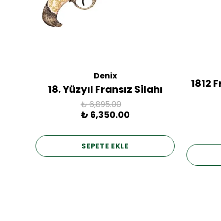
Denix
ac
1812 
18. Yüzyıl Fransız Silahı
₺ 6,895.00
₺ 6,350.00
SEPETE EKLE