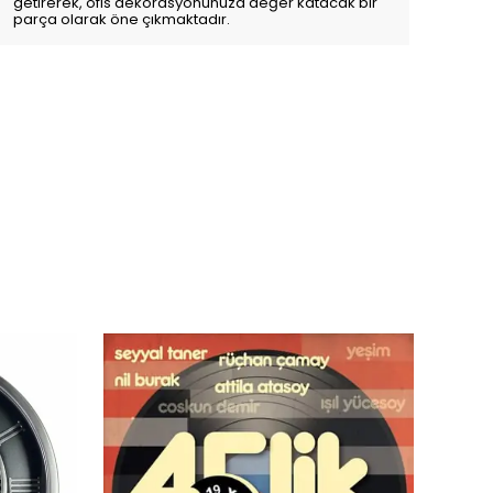
getirerek, ofis dekorasyonunuza değer katacak bir
parça olarak öne çıkmaktadır.