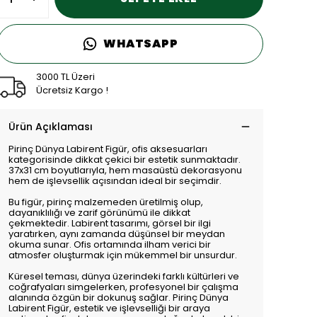
WHATSAPP
3000 TL Üzeri
Ücretsiz Kargo !
Ürün Açıklaması
Pirinç Dünya Labirent Figür, ofis aksesuarları
kategorisinde dikkat çekici bir estetik sunmaktadır.
37x31 cm boyutlarıyla, hem masaüstü dekorasyonu
hem de işlevsellik açısından ideal bir seçimdir.
Bu figür, pirinç malzemeden üretilmiş olup,
dayanıklılığı ve zarif görünümü ile dikkat
çekmektedir. Labirent tasarımı, görsel bir ilgi
yaratırken, aynı zamanda düşünsel bir meydan
okuma sunar. Ofis ortamında ilham verici bir
atmosfer oluşturmak için mükemmel bir unsurdur.
Küresel teması, dünya üzerindeki farklı kültürleri ve
coğrafyaları simgelerken, profesyonel bir çalışma
alanında özgün bir dokunuş sağlar. Pirinç Dünya
Labirent Figür, estetik ve işlevselliği bir araya