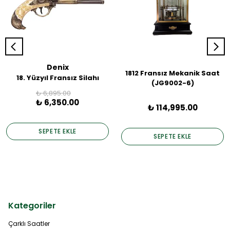
Denix
1812 Fransız Mekanik Saat
18. Yüzyıl Fransız Silahı
(JG9002-6)
₺ 6,895.00
₺ 6,350.00
₺ 114,995.00
SEPETE EKLE
SEPETE EKLE
Kategoriler
Çarklı Saatler