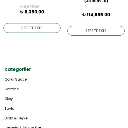
(JG9002-6)
₺ 6,895.00
₺ 6,350.00
₺ 114,995.00
SEPETE EKLE
SEPETE EKLE
Kategoriler
Çarklı Saatler
Satranç
Okey
Tavla
Biblo & Heykel
Şaraplık & Dünya Bar