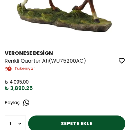
VERONESE DESİGN
Renkli Quarter Atı(WU75200AC)
Tükeniyor
₺ 4,095.00
₺ 3,890.25
Paylaş
:
SEPETE EKLE