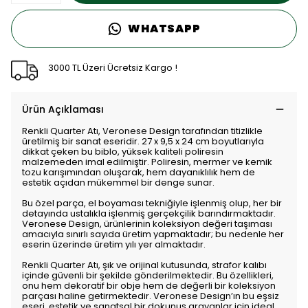
WHATSAPP
3000 TL Üzeri Ücretsiz Kargo !
Ürün Açıklaması
Renkli Quarter Atı, Veronese Design tarafından titizlikle
üretilmiş bir sanat eseridir. 27 x 9,5 x 24 cm boyutlarıyla
dikkat çeken bu biblo, yüksek kaliteli poliresin
malzemeden imal edilmiştir. Poliresin, mermer ve kemik
tozu karışımından oluşarak, hem dayanıklılık hem de
estetik açıdan mükemmel bir denge sunar.
Bu özel parça, el boyaması tekniğiyle işlenmiş olup, her bir
detayında ustalıkla işlenmiş gerçekçilik barındırmaktadır.
Veronese Design, ürünlerinin koleksiyon değeri taşıması
amacıyla sınırlı sayıda üretim yapmaktadır; bu nedenle her
eserin üzerinde üretim yılı yer almaktadır.
Renkli Quarter Atı, şık ve orijinal kutusunda, strafor kalıbı
içinde güvenli bir şekilde gönderilmektedir. Bu özellikleri,
onu hem dekoratif bir obje hem de değerli bir koleksiyon
parçası haline getirmektedir. Veronese Design’ın bu eşsiz
eseri, estetik ve sanatsal bir dokunuş arayanlar için ideal