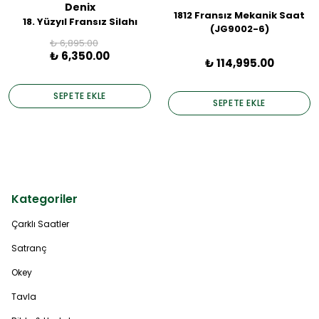
Denix
1812 Fransız Mekanik Saat
18. Yüzyıl Fransız Silahı
(JG9002-6)
₺ 6,895.00
₺ 6,350.00
₺ 114,995.00
SEPETE EKLE
SEPETE EKLE
Kategoriler
Çarklı Saatler
Satranç
Okey
Tavla