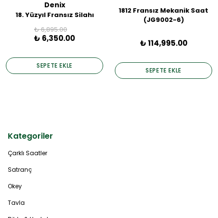
Denix
1812 Fransız Mekanik Saat
18. Yüzyıl Fransız Silahı
(JG9002-6)
₺ 6,895.00
₺ 6,350.00
₺ 114,995.00
SEPETE EKLE
SEPETE EKLE
Kategoriler
Çarklı Saatler
Satranç
Okey
Tavla