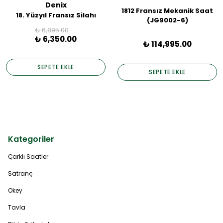
Denix
1812 Fransız Mekanik Saat
18. Yüzyıl Fransız Silahı
(JG9002-6)
₺ 6,895.00
₺ 6,350.00
₺ 114,995.00
SEPETE EKLE
SEPETE EKLE
Kategoriler
Çarklı Saatler
Satranç
Okey
Tavla