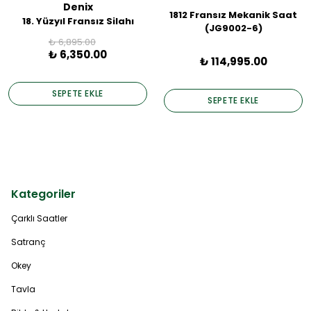
Denix
1812 Fransız Mekanik Saat
18. Yüzyıl Fransız Silahı
(JG9002-6)
₺ 6,895.00
₺ 6,350.00
₺ 114,995.00
SEPETE EKLE
SEPETE EKLE
Kategoriler
Çarklı Saatler
Satranç
Okey
Tavla