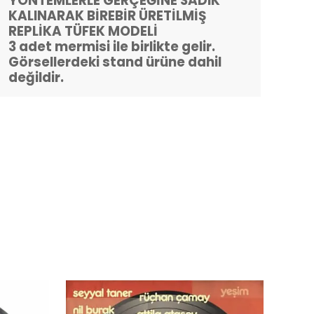
YÖNTEMLERLE GERÇEĞİNE SADIK
KALINARAK BİREBİR ÜRETİLMİŞ
REPLİKA TÜFEK MODELİ
3 adet mermisi ile birlikte gelir.
Görsellerdeki stand ürüne dahil
değildir.