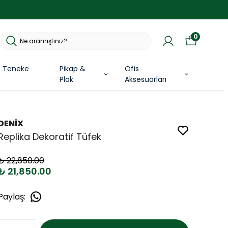
0
& Teneke
Pikap &
Ofis
Plak
Aksesuarları
DENİX
Replika Dekoratif Tüfek
₺ 22,850.00
₺ 21,850.00
Paylaş
: