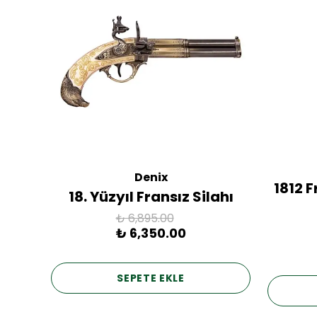
Denix
ac
1812 
18. Yüzyıl Fransız Silahı
₺ 6,895.00
₺ 6,350.00
SEPETE EKLE