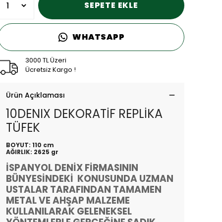
SEPETE EKLE
WHATSAPP
3000 TL Üzeri
Ücretsiz Kargo !
Ürün Açıklaması
10DENIX DEKORATİF REPLİKA
TÜFEK
BOYUT: 110 cm
AĞIRLIK: 2625 gr
İSPANYOL DENİX FİRMASININ
BÜNYESİNDEKİ KONUSUNDA UZMAN
USTALAR TARAFINDAN TAMAMEN
METAL VE AHŞAP MALZEME
KULLANILARAK GELENEKSEL