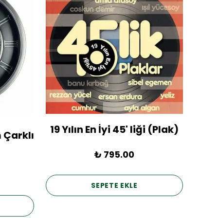
19 Yılın En İyi 45' liği (Plak)
1936
 Çarklı
₺ 795.00
SEPETE EKLE