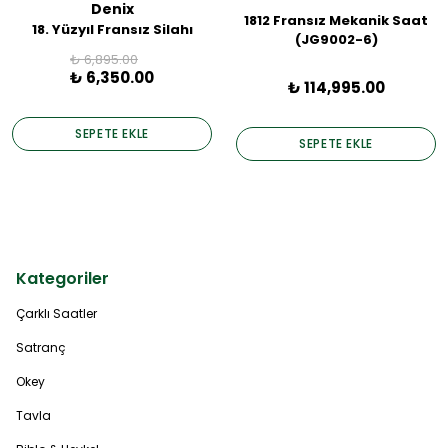
Denix
1812 Fransız Mekanik Saat
18. Yüzyıl Fransız Silahı
(JG9002-6)
₺ 6,895.00
₺ 6,350.00
₺ 114,995.00
SEPETE EKLE
SEPETE EKLE
Kategoriler
Çarklı Saatler
Satranç
Okey
Tavla