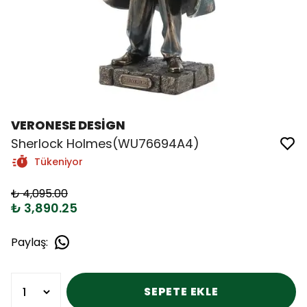
VERONESE DESİGN
Sherlock Holmes(WU76694A4)
Tükeniyor
₺ 4,095.00
₺ 3,890.25
Paylaş
:
SEPETE EKLE