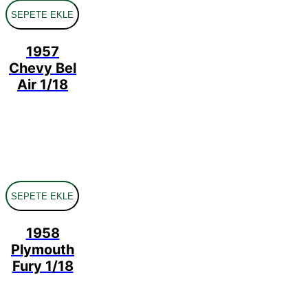
SEPETE EKLE
1957
Chevy Bel
Air 1/18
SEPETE EKLE
1958
Plymouth
Fury 1/18