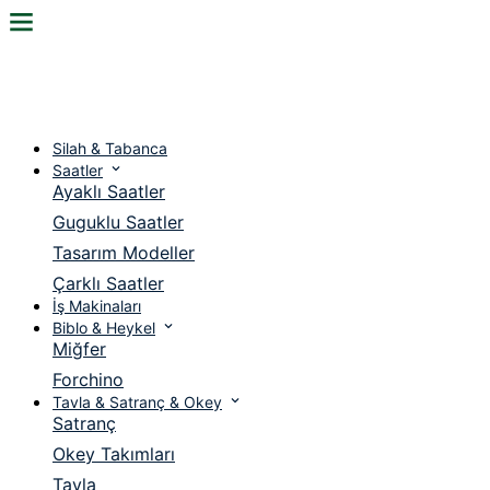
3000 TL üZERİ ÜCRETSİZ KARGO !
3000 TL üZERİ ÜCRETSİZ KARGO !
3000 TL üZERİ ÜCRETSİZ KARGO !
Silah & Tabanca
Saatler
Ayaklı Saatler
Guguklu Saatler
Tasarım Modeller
Çarklı Saatler
İş Makinaları
Biblo & Heykel
Miğfer
Forchino
Tavla & Satranç & Okey
Satranç
Okey Takımları
Tavla