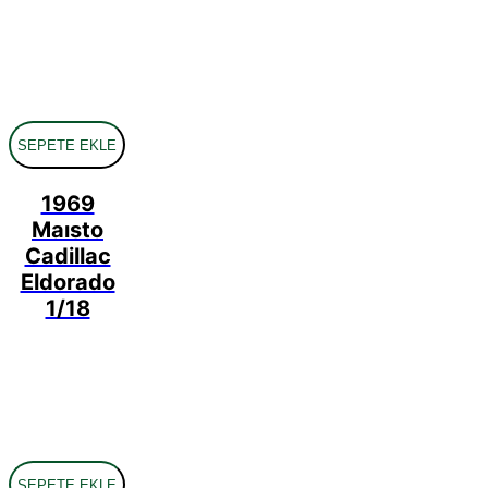
SEPETE EKLE
1969
Maısto
Cadillac
Eldorado
1/18
SEPETE EKLE