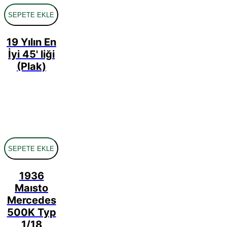
SEPETE EKLE
19 Yılın En
İyi 45' liği
(Plak)
SEPETE EKLE
1936
Maısto
Mercedes
500K Typ
1/18