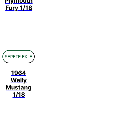
Plymouth
Fury 1/18
SEPETE EKLE
1964
Welly
Mustang
1/18