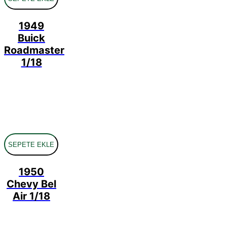
1949
Buick
Roadmaster
1/18
SEPETE EKLE
1950
Chevy Bel
Air 1/18