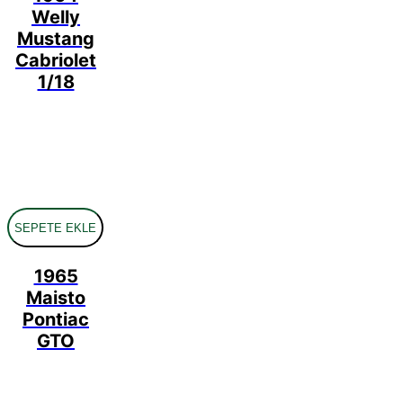
Welly
Mustang
Cabriolet
1/18
SEPETE EKLE
1965
Maisto
Pontiac
GTO