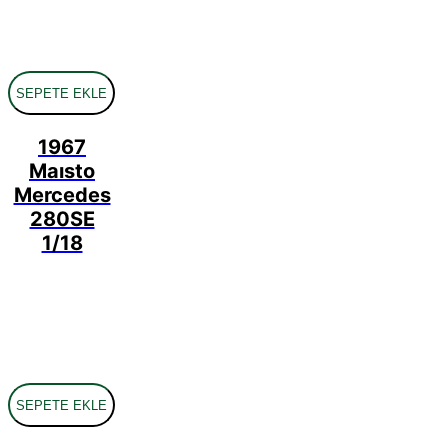
SEPETE EKLE
1967
Maısto
Mercedes
280SE
1/18
SEPETE EKLE