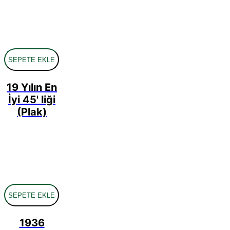
SEPETE EKLE
19 Yılın En
İyi 45' liği
(Plak)
SEPETE EKLE
1936