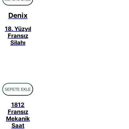
Denix
18. Yüzyıl
Fransız
Silahı
SEPETE EKLE
1812
Fransız
Mekanik
Saat