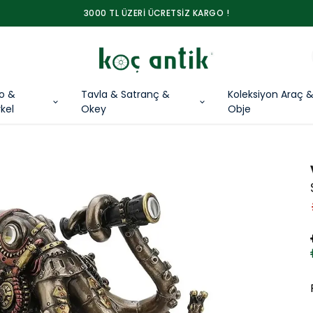
3000 TL ÜZERİ ÜCRETSİZ KARGO !
lo &
Tavla & Satranç &
Koleksiyon Araç 
kel
Okey
Obje