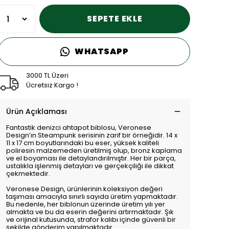
SEPETE EKLE
WHATSAPP
3000 TL Üzeri
Ücretsiz Kargo !
Ürün Açıklaması
Fantastik denizci ahtapot biblosu, Veronese
Design’ın Steampunk serisinin zarif bir örneğidir. 14 x
11 x 17 cm boyutlarındaki bu eser, yüksek kaliteli
poliresin malzemeden üretilmiş olup, bronz kaplama
ve el boyaması ile detaylandırılmıştır. Her bir parça,
ustalıkla işlenmiş detayları ve gerçekçiliği ile dikkat
çekmektedir.
Veronese Design, ürünlerinin koleksiyon değeri
taşıması amacıyla sınırlı sayıda üretim yapmaktadır.
Bu nedenle, her biblonun üzerinde üretim yılı yer
almakta ve bu da eserin değerini artırmaktadır. Şık
ve orijinal kutusunda, strafor kalıbı içinde güvenli bir
şekilde gönderim yapılmaktadır.