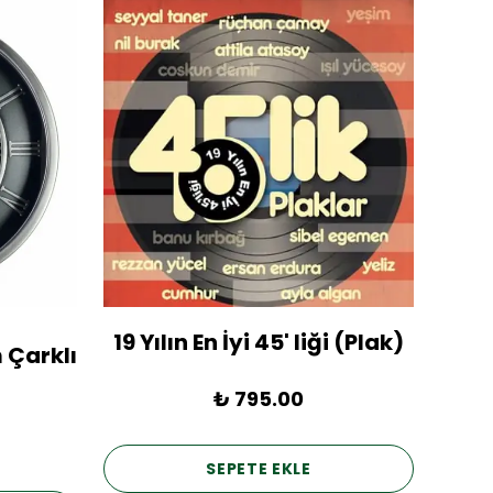
19 Yılın En İyi 45' liği (Plak)
1936
 Çarklı
₺ 795.00
SEPETE EKLE