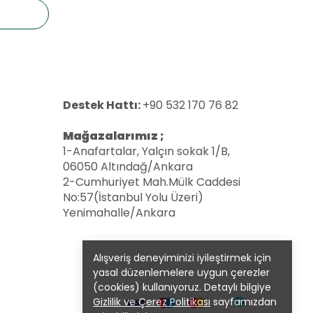
Destek Hattı:
+90 532 170 76 82
Mağazalarımız ;
1-Anafartalar, Yalçın sokak 1/B,
06050 Altındağ/Ankara
2-Cumhuriyet Mah.Mülk Caddesi
No:57(İstanbul Yolu Üzeri)
Yenimahalle/Ankara
Alışveriş deneyiminizi iyileştirmek için
yasal düzenlemelere uygun çerezler
(cookies) kullanıyoruz. Detaylı bilgiye
Gizlilik ve Çerez Politikası
sayfamızdan