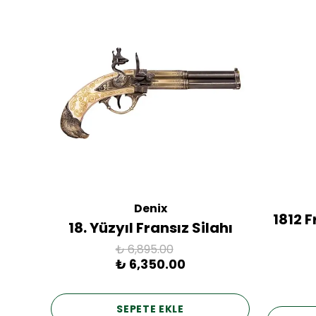
Denix
ac
1812 
18. Yüzyıl Fransız Silahı
₺ 6,895.00
₺ 6,350.00
SEPETE EKLE