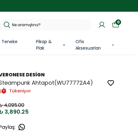
0
& Teneke
Pikap &
Ofis
Plak
Aksesuarları
VERONESE DESİGN
Steampunk Ahtapot(WU77772A4)
Tükeniyor
₺ 4,095.00
₺ 3,890.25
Paylaş
: