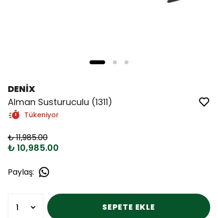
DENİX
Alman Susturuculu (1311)
Tükeniyor
₺ 11,985.00
₺ 10,985.00
Paylaş
:
SEPETE EKLE