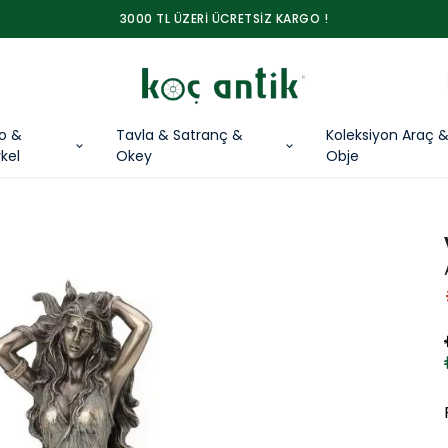
3000 TL ÜZERİ ÜCRETSİZ KARGO !
lo &
Tavla & Satranç &
Koleksiyon Araç 
kel
Okey
Obje