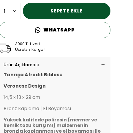
SEPETE EKLE
WHATSAPP
3000 TL Üzeri
Ücretsiz Kargo !
Ürün Açıklaması
Tanrıça Afrodit Biblosu
Veronese Design
14,5 x 13 x 29 cm
Bronz Kaplama | El Boyaması
Yüksek kalitede poliresin (mermer ve
kemik tozu karışımı) malzemenin
bronzla kaplanması ve el boyaması ile