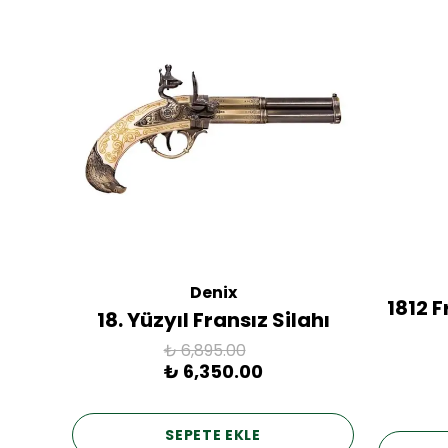
Denix
ac
1812 
18. Yüzyıl Fransız Silahı
₺ 6,895.00
₺ 6,350.00
SEPETE EKLE