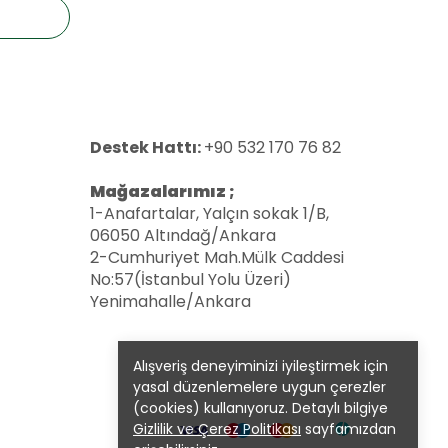
Destek Hattı:
+90 532 170 76 82
Mağazalarımız ;
1-Anafartalar, Yalçın sokak 1/B,
06050 Altındağ/Ankara
2-Cumhuriyet Mah.Mülk Caddesi
No:57(İstanbul Yolu Üzeri)
Yenimahalle/Ankara
Alışveriş deneyiminizi iyileştirmek için
yasal düzenlemelere uygun çerezler
(cookies) kullanıyoruz. Detaylı bilgiye
Gizlilik ve Çerez Politikası
sayfamızdan