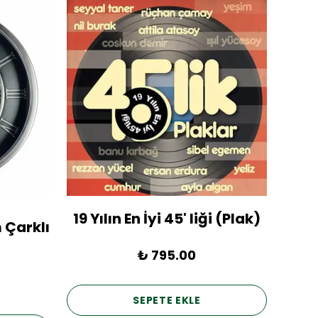
19 Yılın En İyi 45' liği (Plak)
1936
 Çarklı
₺ 795.00
SEPETE EKLE