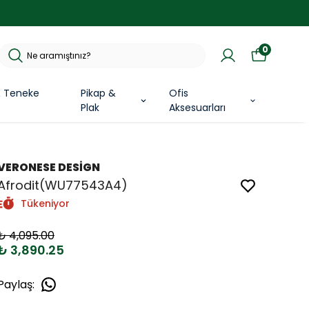
0
& Teneke
Pikap &
Ofis
Plak
Aksesuarları
VERONESE DESİGN
Afrodit(WU77543A4)
Tükeniyor
₺ 4,095.00
₺ 3,890.25
Paylaş
: