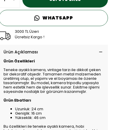
WHATSAPP
3000 TL Üzeri
Ücretsiz Kargo !
Ürün Açıklaması
Ürün Özellikleri
Teneke ayaklı kamera, vintage tarzı ile dikkat çeken
bir dekoratif objedir. Tamamen metal malzemeden
üretilmiş olup, el yapımı ve el boyaması ile özenle
tasarlanmıştır. Bu model, kamera tripodlu yapısıyla
hem estetik hem de işlevsellik sunar. Eskitme işlemi
sayesinde nostaljik bir görünüm kazanmıştır.
Ürün Ebatları
Uzunluk: 24 cm
Genişlik: 16 cm
Yükseklik: 46 cm
Bu özellikleri ile teneke ayaklı kamera, hobi