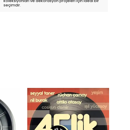
koleksiyonları ve dekorasyon projeleri için ideal bir
seçimdir.