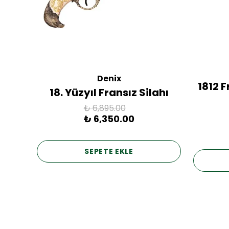
Denix
ac
1812 
18. Yüzyıl Fransız Silahı
₺ 6,895.00
₺ 6,350.00
SEPETE EKLE