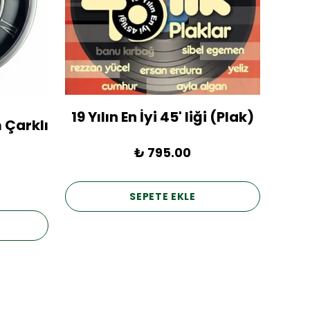
19 Yılın En İyi 45' liği (Plak)
1936
 Çarklı
₺ 795.00
SEPETE EKLE