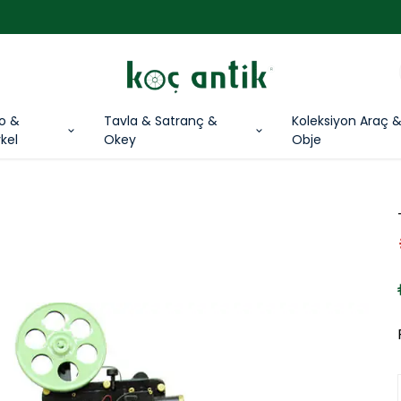
3000 TL ÜZERİ ÜCRETSİZ KARGO !
lo &
Tavla & Satranç &
Koleksiyon Araç 
kel
Okey
Obje