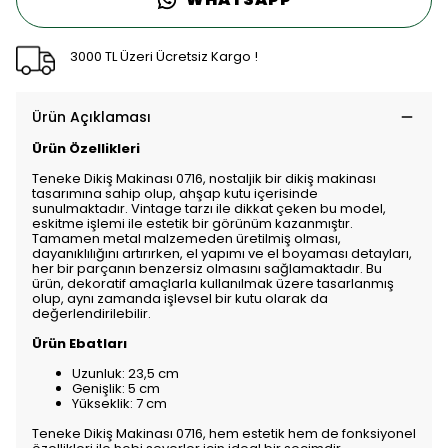
3000 TL Üzeri Ücretsiz Kargo !
Ürün Açıklaması
Ürün Özellikleri
Teneke Dikiş Makinası 0716, nostaljik bir dikiş makinası
tasarımına sahip olup, ahşap kutu içerisinde
sunulmaktadır. Vintage tarzı ile dikkat çeken bu model,
eskitme işlemi ile estetik bir görünüm kazanmıştır.
Tamamen metal malzemeden üretilmiş olması,
dayanıklılığını artırırken, el yapımı ve el boyaması detayları,
her bir parçanın benzersiz olmasını sağlamaktadır. Bu
ürün, dekoratif amaçlarla kullanılmak üzere tasarlanmış
olup, aynı zamanda işlevsel bir kutu olarak da
değerlendirilebilir.
Ürün Ebatları
Uzunluk: 23,5 cm
Genişlik: 5 cm
Yükseklik: 7 cm
Teneke Dikiş Makinası 0716, hem estetik hem de fonksiyonel