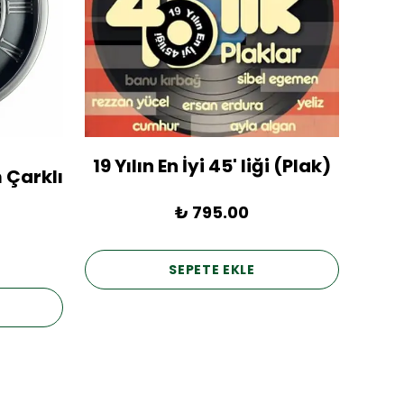
19 Yılın En İyi 45' liği (Plak)
1936
 Çarklı
₺ 795.00
SEPETE EKLE