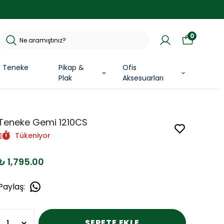
0
& Teneke
Pikap &
Ofis
Plak
Aksesuarları
Teneke Gemi 1210CS
Tükeniyor
₺ 1,795.00
Paylaş
:
SEPETE EKLE