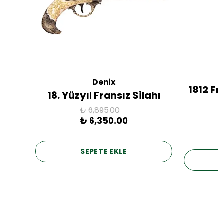
Denix
ac
1812 
18. Yüzyıl Fransız Silahı
₺ 6,895.00
₺ 6,350.00
SEPETE EKLE