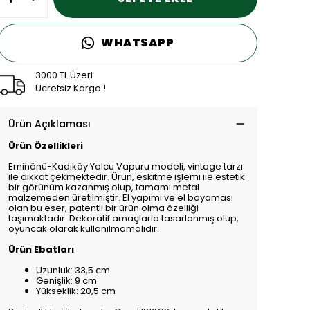
WHATSAPP
3000 TL Üzeri
Ücretsiz Kargo !
Ürün Açıklaması
Ürün Özellikleri
Eminönü-Kadıköy Yolcu Vapuru modeli, vintage tarzı
ile dikkat çekmektedir. Ürün, eskitme işlemi ile estetik
bir görünüm kazanmış olup, tamamı metal
malzemeden üretilmiştir. El yapımı ve el boyaması
olan bu eser, patentli bir ürün olma özelliği
taşımaktadır. Dekoratif amaçlarla tasarlanmış olup,
oyuncak olarak kullanılmamalıdır.
Ürün Ebatları
Uzunluk: 33,5 cm
Genişlik: 9 cm
Yükseklik: 20,5 cm