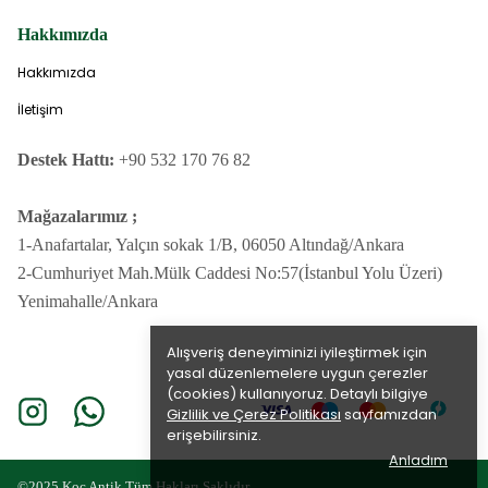
Hakkımızda
Hakkımızda
İletişim
Destek Hattı:
+90 532 170 76 82
Mağazalarımız ;
1-Anafartalar, Yalçın sokak 1/B, 06050 Altındağ/Ankara
2-Cumhuriyet Mah.Mülk Caddesi No:57(İstanbul Yolu Üzeri)
Yenimahalle/Ankara
Alışveriş deneyiminizi iyileştirmek için
yasal düzenlemelere uygun çerezler
(cookies) kullanıyoruz. Detaylı bilgiye
Gizlilik ve Çerez Politikası
sayfamızdan
erişebilirsiniz.
Anladım
©2025 Koç Antik Tüm Hakları Saklıdır.