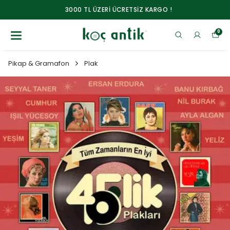
3000 TL ÜZERİ ÜCRETSİZ KARGO !
0
Pikap & Gramafon
Plak