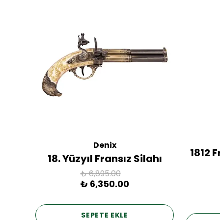
Denix
ac
1812 
18. Yüzyıl Fransız Silahı
₺ 6,895.00
₺ 6,350.00
SEPETE EKLE