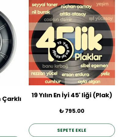
19 Yılın En İyi 45' liği (Plak)
1936
 Çarklı
₺ 795.00
SEPETE EKLE