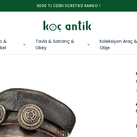
3000 TL ÜZERİ ÜCRETSİZ KARGO !
lo &
Tavla & Satranç &
Koleksiyon Araç 
kel
Okey
Obje