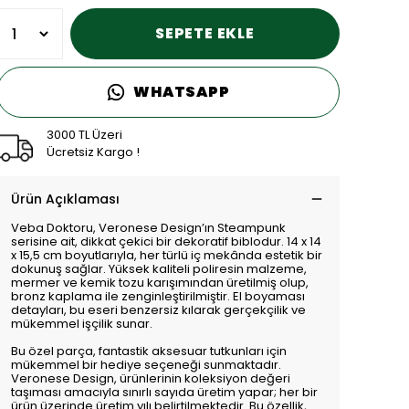
SEPETE EKLE
WHATSAPP
3000 TL Üzeri
Ücretsiz Kargo !
Ürün Açıklaması
Veba Doktoru, Veronese Design’ın Steampunk
serisine ait, dikkat çekici bir dekoratif biblodur. 14 x 14
x 15,5 cm boyutlarıyla, her türlü iç mekânda estetik bir
dokunuş sağlar. Yüksek kaliteli poliresin malzeme,
mermer ve kemik tozu karışımından üretilmiş olup,
bronz kaplama ile zenginleştirilmiştir. El boyaması
detayları, bu eseri benzersiz kılarak gerçekçilik ve
mükemmel işçilik sunar.
Bu özel parça, fantastik aksesuar tutkunları için
mükemmel bir hediye seçeneği sunmaktadır.
Veronese Design, ürünlerinin koleksiyon değeri
taşıması amacıyla sınırlı sayıda üretim yapar; her bir
ürün üzerinde üretim yılı belirtilmektedir. Bu özellik,