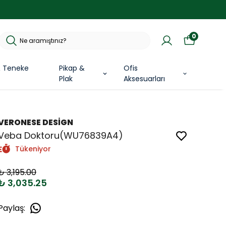
0
& Teneke
Pikap &
Ofis
Plak
Aksesuarları
VERONESE DESİGN
Veba Doktoru(WU76839A4)
Tükeniyor
₺ 3,195.00
₺ 3,035.25
Paylaş
: