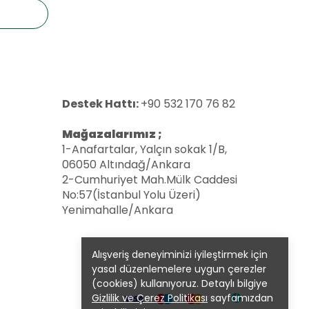
Destek Hattı:
+90 532 170 76 82
Mağazalarımız ;
1-Anafartalar, Yalçın sokak 1/B,
06050 Altındağ/Ankara
2-Cumhuriyet Mah.Mülk Caddesi
No:57(İstanbul Yolu Üzeri)
Yenimahalle/Ankara
Alışveriş deneyiminizi iyileştirmek için
yasal düzenlemelere uygun çerezler
(cookies) kullanıyoruz. Detaylı bilgiye
Gizlilik ve Çerez Politikası
sayfamızdan