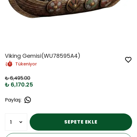
Viking Gemisi(WU78595A4)
Tükeniyor
₺ 6,495.00
₺ 6,170.25
Paylaş
:
SEPETE EKLE