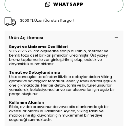
WHATSAPP
3000 TL Üzeri Ücretsiz Kargo !
Ürün Açıklaması
Boyut ve Malzeme Özellikleri
28.5 x 12.5 x 9 cm ölçülerine sahip bu biblo, mermer ve
kemik tozu özel bir karışımından üretilmiştir. Üst yüzeyi
bronz kaplama ile zenginleştirilmiş olup, estetik ve
dayanıklılık sunmaktadır.
Sanat ve Detaylandırma
Usta sanatçılar tarafından titizlikle detaylandırılan Viking
gemisi ve savaşçılar temalı bu eser, yüksek kaliteli işçilikle
öne çıkmaktadır. Her bir detay, tarihi ve kültürel unsurları
yansıtarak, koleksiyoncular ve sanatseverler için eşsiz bir
parça oluşturur.
Kullanım Alanları
Biblo, ev dekorasyonunda veya ofis alanlarında şık bir
aksesuar olarak kullanılabilir. Ayrıca, Viking tarihi ve
mitolojisine ilgi duyanlar için mükemmel bir hediye
seçeneği sunmaktadır.