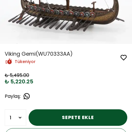
Viking Gemi(WU70333AA)
Tükeniyor
₺ 5,495.00
₺ 5,220.25
Paylaş
:
SEPETE EKLE