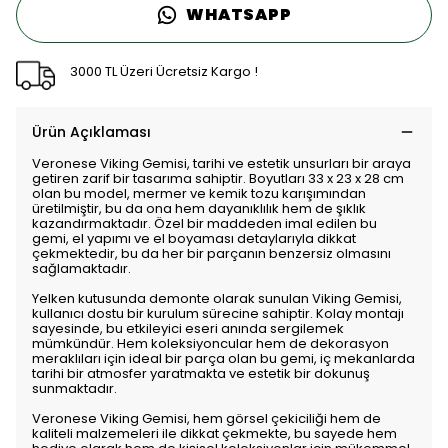
WHATSAPP
3000 TL Üzeri Ücretsiz Kargo !
Ürün Açıklaması
Veronese Viking Gemisi, tarihi ve estetik unsurları bir araya
getiren zarif bir tasarıma sahiptir. Boyutları 33 x 23 x 28 cm
olan bu model, mermer ve kemik tozu karışımından
üretilmiştir, bu da ona hem dayanıklılık hem de şıklık
kazandırmaktadır. Özel bir maddeden imal edilen bu
gemi, el yapımı ve el boyaması detaylarıyla dikkat
çekmektedir, bu da her bir parçanın benzersiz olmasını
sağlamaktadır.
Yelken kutusunda demonte olarak sunulan Viking Gemisi,
kullanıcı dostu bir kurulum sürecine sahiptir. Kolay montajı
sayesinde, bu etkileyici eseri anında sergilemek
mümkündür. Hem koleksiyoncular hem de dekorasyon
meraklıları için ideal bir parça olan bu gemi, iç mekanlarda
tarihi bir atmosfer yaratmakta ve estetik bir dokunuş
sunmaktadır.
Veronese Viking Gemisi, hem görsel çekiciliği hem de
kaliteli malzemeleri ile dikkat çekmekte, bu sayede hem