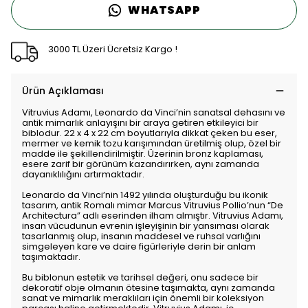
WHATSAPP
3000 TL Üzeri Ücretsiz Kargo !
Ürün Açıklaması
Vitruvius Adamı, Leonardo da Vinci’nin sanatsal dehasını ve
antik mimarlık anlayışını bir araya getiren etkileyici bir
biblodur. 22 x 4 x 22 cm boyutlarıyla dikkat çeken bu eser,
mermer ve kemik tozu karışımından üretilmiş olup, özel bir
madde ile şekillendirilmiştir. Üzerinin bronz kaplaması,
esere zarif bir görünüm kazandırırken, aynı zamanda
dayanıklılığını artırmaktadır.
Leonardo da Vinci’nin 1492 yılında oluşturduğu bu ikonik
tasarım, antik Romalı mimar Marcus Vitruvius Pollio’nun “De
Architectura” adlı eserinden ilham almıştır. Vitruvius Adamı,
insan vücudunun evrenin işleyişinin bir yansıması olarak
tasarlanmış olup, insanın maddesel ve ruhsal varlığını
simgeleyen kare ve daire figürleriyle derin bir anlam
taşımaktadır.
Bu biblonun estetik ve tarihsel değeri, onu sadece bir
dekoratif obje olmanın ötesine taşımakta, aynı zamanda
sanat ve mimarlık meraklıları için önemli bir koleksiyon