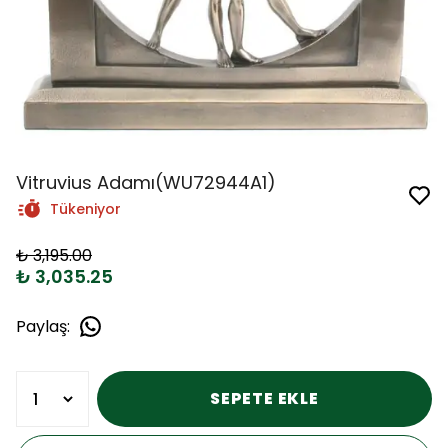
Vitruvius Adamı(WU72944A1)
Tükeniyor
₺ 3,195.00
₺ 3,035.25
Paylaş
:
SEPETE EKLE