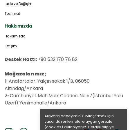
İade ve Değişim
Teslimat
Hakkımızda
Hakkımızda
İletişim
Destek Hattı:
+90 532 170 76 82
Mağazalarımız ;
1-Anafartalar, Yalçın sokak 1/B, 06050
Altındağ/Ankara
2-Cumhuriyet Mah.Mülk Caddesi No:57(İstanbul Yolu
Üzeri) Yenimahalle/Ankara
Alışveriş deneyiminizi iyileştirmek için
yasal düzenlemelere uygun çerezler
(cookies) kullanıyoruz. Detaylı bilgiye