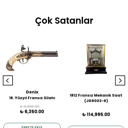
Çok Satanlar
Denix
1812 Fransız Mekanik Saat
18. Yüzyıl Fransız Silahı
(JG9002-6)
₺ 6,895.00
₺ 6,350.00
₺ 114,995.00
SEPETE EKLE