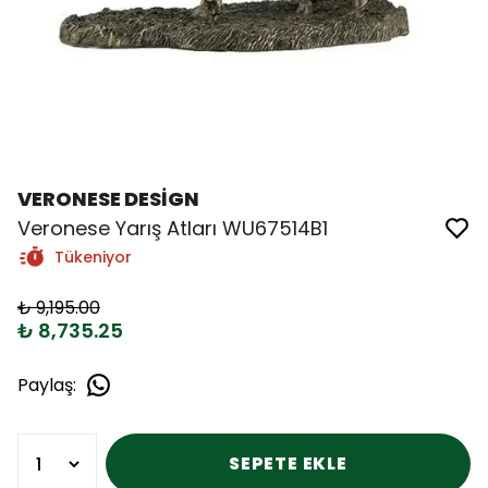
VERONESE DESİGN
Veronese Yarış Atları WU67514B1
Tükeniyor
₺ 9,195.00
₺ 8,735.25
Paylaş
:
SEPETE EKLE