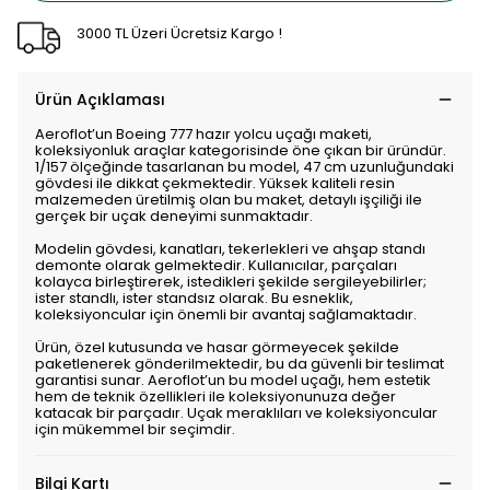
3000 TL Üzeri Ücretsiz Kargo !
Ürün Açıklaması
Aeroflot’un Boeing 777 hazır yolcu uçağı maketi,
koleksiyonluk araçlar kategorisinde öne çıkan bir üründür.
1/157 ölçeğinde tasarlanan bu model, 47 cm uzunluğundaki
gövdesi ile dikkat çekmektedir. Yüksek kaliteli resin
malzemeden üretilmiş olan bu maket, detaylı işçiliği ile
gerçek bir uçak deneyimi sunmaktadır.
Modelin gövdesi, kanatları, tekerlekleri ve ahşap standı
demonte olarak gelmektedir. Kullanıcılar, parçaları
kolayca birleştirerek, istedikleri şekilde sergileyebilirler;
ister standlı, ister standsız olarak. Bu esneklik,
koleksiyoncular için önemli bir avantaj sağlamaktadır.
Ürün, özel kutusunda ve hasar görmeyecek şekilde
paketlenerek gönderilmektedir, bu da güvenli bir teslimat
garantisi sunar. Aeroflot’un bu model uçağı, hem estetik
hem de teknik özellikleri ile koleksiyonunuza değer
katacak bir parçadır. Uçak meraklıları ve koleksiyoncular
için mükemmel bir seçimdir.
Bilgi Kartı