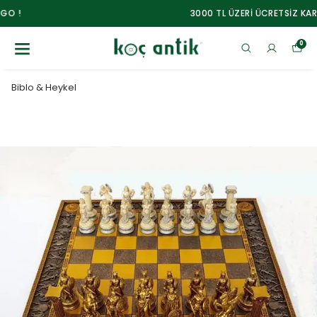
3000 TL ÜZERİ ÜCRETSİZ KARGO !
0
Biblo & Heykel