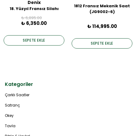
Denix
1812 Fransız Mekanik Saat
18. Yüzyıl Fransız Silahı
(JG9002-6)
₺ 6,895.00
₺ 6,350.00
₺ 114,995.00
SEPETE EKLE
SEPETE EKLE
Kategoriler
Çarklı Saatler
Satranç
Okey
Tavla