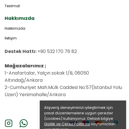
Teslimat
Hakkımızda
Hakkımızda
İletişim
Destek Hattı:
+90 532 170 76 82
Mağazalarımız ;
1-Anafartalar, Yalçın sokak 1/B, 06050
Altındağ/Ankara
2-Cumhuriyet Mah.Mülk Caddesi No:57(İstanbul Yolu
Üzeri) Yenimahalle/Ankara
Alışveriş deneyiminizi iyileştirmek için
yasal düzenlemelere uygun çerezler
(cookies) kullanıyoruz. Detaylı bilgiye
Gizlilik ve Çerez Politikası
sayfamızdan